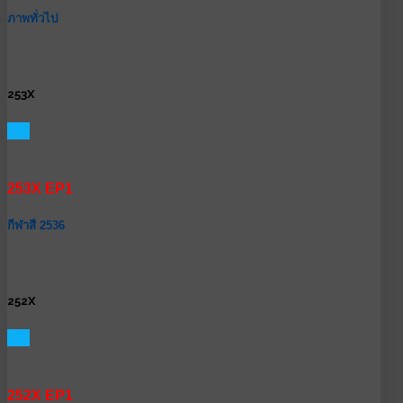
ภาพทั่วไป
253X
GO
253X EP1
กีฬาสี 2536
252X
GO
252X EP1